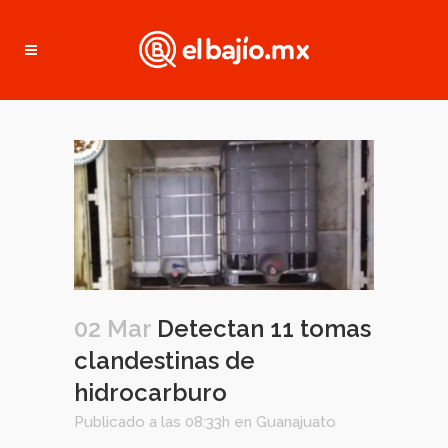
02 Mar
Detectan 11 tomas
clandestinas de
hidrocarburo
Publicado a las 08:33h
en
Guanajuato