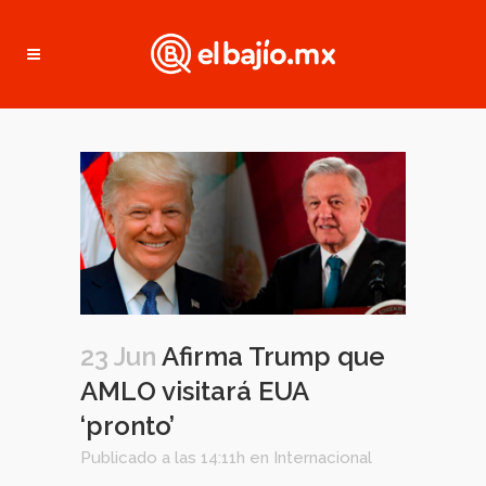
23 Jun
Afirma Trump que
AMLO visitará EUA
‘pronto’
Publicado a las 14:11h
en
Internacional