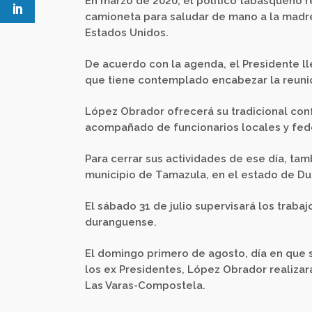
En marzo de 2020, el político tabasqueño r
camioneta para saludar de mano a la madre
Estados Unidos.
De acuerdo con la agenda, el Presidente lle
que tiene contemplado encabezar la reunió
López Obrador ofrecerá su tradicional conf
acompañado de funcionarios locales y fed
Para cerrar sus actividades de ese día, tam
municipio de Tamazula, en el estado de Du
El sábado 31 de julio supervisará los trabajo
duranguense.
El domingo primero de agosto, día en que se
los ex Presidentes, López Obrador realizará
Las Varas-Compostela.