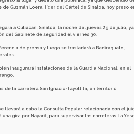
egresó al lugar y desató una polémica, ya que descendió d
 de Guzmán Loera, líder del Cártel de Sinaloa, hoy preso e
gará a Culiacán, Sinaloa, la noche del jueves 29 de julio, ya
n del Gabinete de seguridad el viernes 30.
erencia de prensa y luego se trasladará a Badiraguato,
erales.
bién inaugurará instalaciones de la Guardia Nacional, en el
rango.
s de la carretera San Ignacio-Tayoltita, en territorio
 llevará a cabo la Consulta Popular relacionada con el juic
 una gira por Nayarit, para supervisar las carreteras La Yes