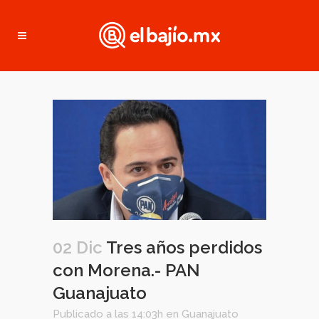
02 Dic
Tres años perdidos
con Morena.- PAN
Guanajuato
Publicado a las 14:03h
en
Guanajuato