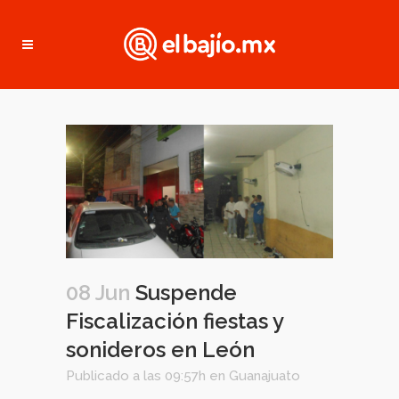
08 Jun
Suspende
Fiscalización fiestas y
sonideros en León
Publicado a las 09:57h
en
Guanajuato