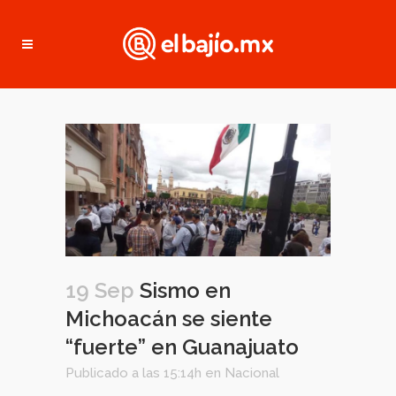
19 Sep
Sismo en
Michoacán se siente
“fuerte” en Guanajuato
Publicado a las 15:14h
en
Nacional