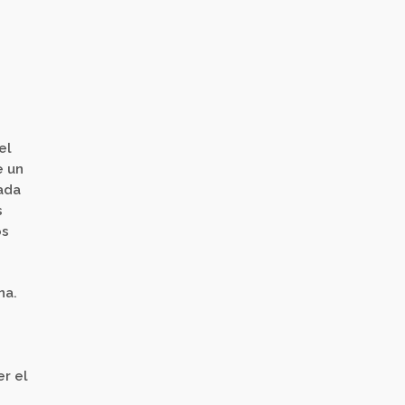
el
e un
ada
s
os
na.
er el