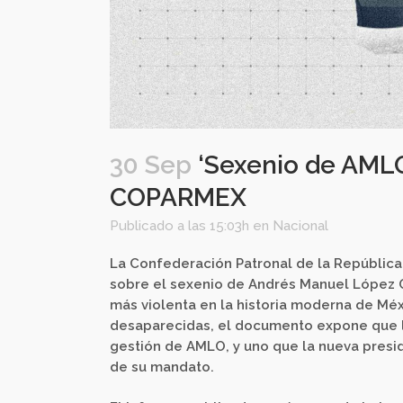
30 Sep
‘Sexenio de AMLO 
COPARMEX
Publicado a las 15:03h
en
Nacional
La Confederación Patronal de la Repúblic
sobre el sexenio de Andrés Manuel López O
más violenta en la historia moderna de Méx
desaparecidas, el documento expone que la
gestión de AMLO, y uno que la nueva presid
de su mandato.