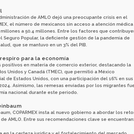
l
administración de AMLO dejó una preocupante crisis en el
MEX, el número de mexicanos sin acceso a atención médica
 millones a 50.4 millones. Entre los factores que contribuy
el Seguro Popular, la deficiente gestión de la pandemia de
salud, que se mantuvo en un 3% del PIB.
 respiro para la economía
 positivos en materia de comercio exterior, destacando la
ados Unidos y Canadá (TMEC), que permitió a México
al de Estados Unidos, con una participación del 16% en sus
2024. Asimismo, las remesas enviadas por los migrantes fu
mía nacional durante este periodo.
einbaum
baum, COPARMEX insta al nuevo gobierno a abordar los reto
o de AMLO. Entre sus recomendaciones clave se encuentran
en la certeza jurídica y el fortalecimiento del mercado