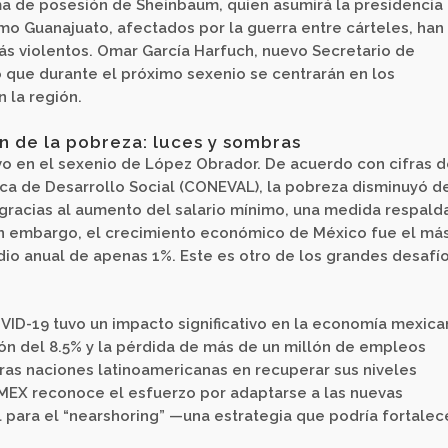
oma de posesión de Sheinbaum, quien asumirá la presidencia
mo Guanajuato, afectados por la guerra entre cárteles, han
s violentos. Omar García Harfuch, nuevo Secretario de
 que durante el próximo sexenio se centrarán en los
 la región.
 de la pobreza: luces y sombras
ivo en el sexenio de López Obrador. De acuerdo con cifras d
ica de Desarrollo Social (CONEVAL), la pobreza disminuyó d
 gracias al aumento del salario mínimo, una medida respald
n embargo, el crecimiento económico de México fue el má
dio anual de apenas 1%. Este es otro de los grandes desafí
D-19 tuvo un impacto significativo en la economía mexica
ón del 8.5% y la pérdida de más de un millón de empleos
as naciones latinoamericanas en recuperar sus niveles
EX reconoce el esfuerzo por adaptarse a las nuevas
para el “nearshoring” —una estrategia que podría fortalec