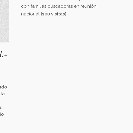
con familias buscadoras en reunión
nacional
(100 visitas)
.-
undo
 la
a
io