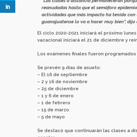
“Las clases a distancia permanecerán porqu
reanudadas hasta que el semáforo epidemioló
actividades que más impacto ha tenido con e
guanajuatense lo va a hacer muy bien”, dijo
El ciclo 2020-2021 iniciará el próximo lunes
vacacional iniciará el 21 de diciembre y rei
Los exámenes finales fueron programados p
Se prevén 9 días de asueto:
– El 16 de septiembre
– 2 y 16 de noviembre
– 25 de diciembre
– 1 y 6 de enero
– 1 de febrero
– 15 de marzo
– 5 de mayo
Se destacó que continuarán las clases a d