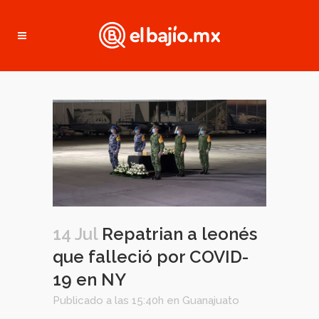
14 Jul
Repatrian a leonés
que falleció por COVID-
19 en NY
Publicado a las 15:40h
en
Guanajuato