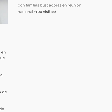
con familias buscadoras en reunión
nacional
(100 visitas)
e en
que
la
o de
ido