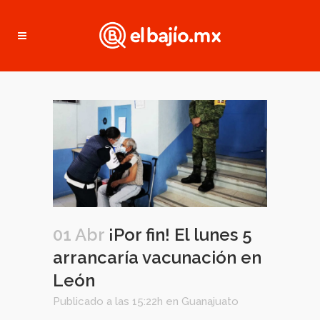
01 Abr
¡Por fin! El lunes 5
arrancaría vacunación en
León
Publicado a las 15:22h
en
Guanajuato