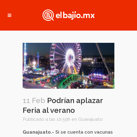
11 Feb
Podrían aplazar
Feria al verano
Publicado a las 10:59h
en
Guanajuato
Guanajuato.-
Si se cuenta con vacunas