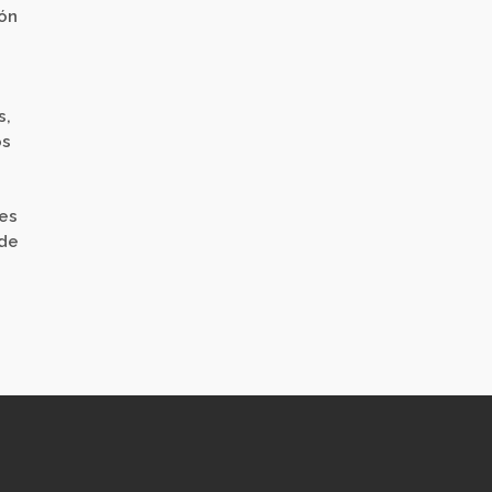
ión
s,
os
nes
ede