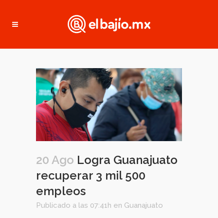
20 Ago
Logra Guanajuato
recuperar 3 mil 500
empleos
Publicado a las 07:41h
en
Guanajuato