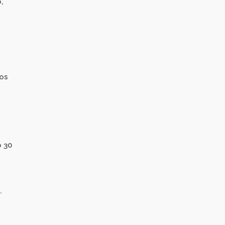
,
dos
o 30
.