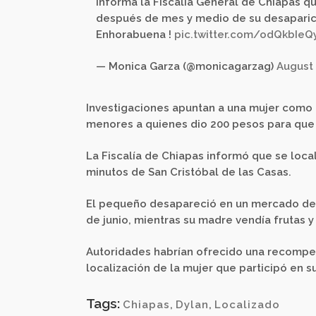
Informa la Fiscalía General de Chiapas q
después de mes y medio de su desaparici
Enhorabuena !
pic.twitter.com/odQkbIeQ
— Monica Garza (@monicagarzag)
August 
Investigaciones apuntan a una mujer como 
menores a quienes dio 200 pesos para que
La Fiscalía de Chiapas informó que se loca
minutos de San Cristóbal de las Casas.
El pequeño desapareció en un mercado de l
de junio, mientras su madre vendía frutas y
Autoridades habrían ofrecido una recompen
localización de la mujer que participó en 
Tags:
Chiapas
,
Dylan
,
Localizado