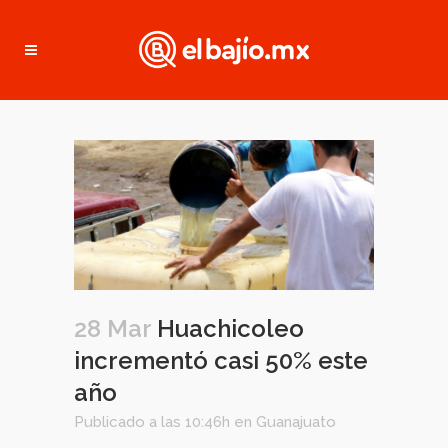
28 Mar
Huachicoleo
incrementó casi 50% este
año
Publicado a las 10:46h
en
Guanajuato