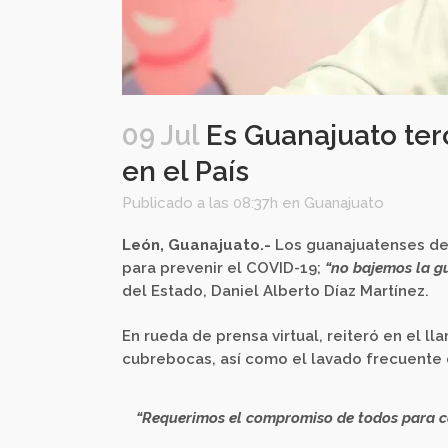
09 Jul
Es Guanajuato ter
en el País
Publicado a las 08:37h
en
Guanajuato
León, Guanajuato.-
Los guanajuatenses deb
para prevenir el COVID-19;
“no bajemos la gu
del Estado, Daniel Alberto Díaz Martínez.
En rueda de prensa virtual, reiteró en el l
cubrebocas, así como el lavado frecuente 
“Requerimos el compromiso de todos para co