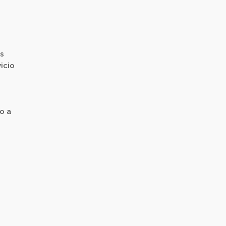
os
icio
o a