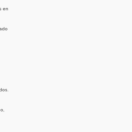
s en
tado
dos.
o,