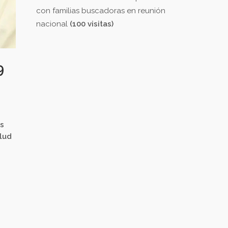
con familias buscadoras en reunión
nacional
(100 visitas)
9
s
alud