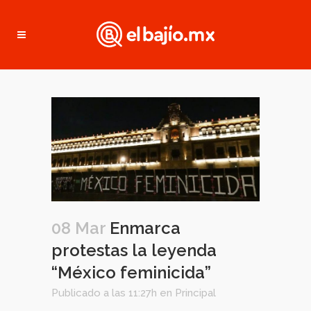
08 Mar
Enmarca
protestas la leyenda
“México feminicida”
Publicado a las 11:27h
en
Principal