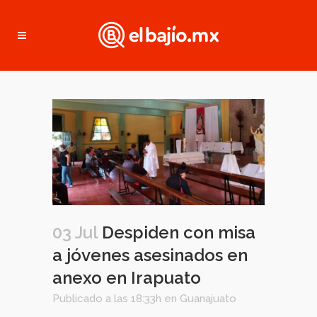
03 Jul
Despiden con misa
a jóvenes asesinados en
anexo en Irapuato
Publicado a las 18:33h
en
Guanajuato