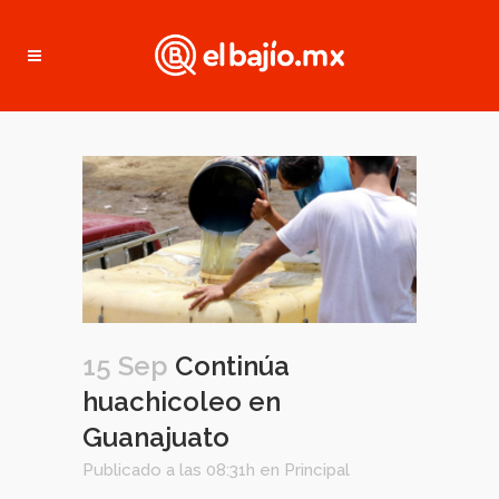
15 Sep
Continúa
huachicoleo en
Guanajuato
Publicado a las 08:31h
en
Principal