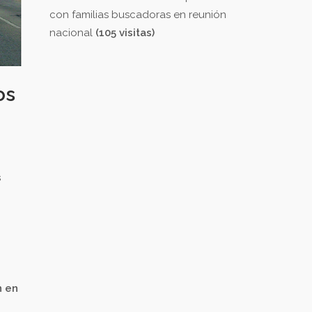
con familias buscadoras en reunión
nacional
(105 visitas)
os
s
n en