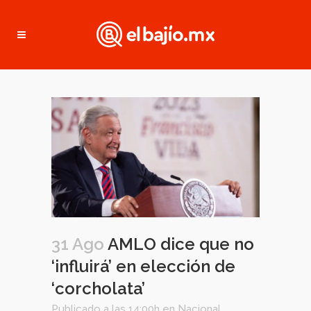
31 Ago
AMLO dice que no
‘influirá’ en elección de
‘corcholata’
Publicado a las 14:00h
en
Nacional