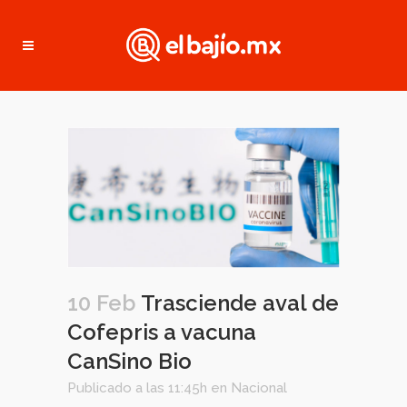
10 Feb
Trasciende aval de
Cofepris a vacuna
CanSino Bio
Publicado a las 11:45h
en
Nacional