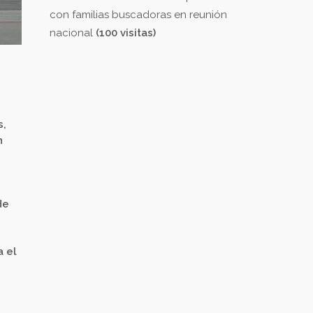
con familias buscadoras en reunión
nacional
(100 visitas)
s,
n
de
a el