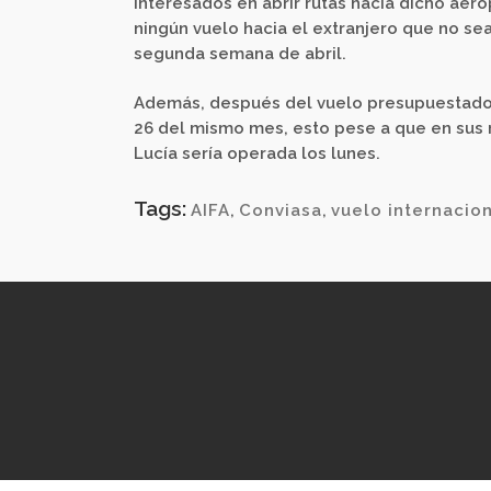
interesados en abrir rutas hacia dicho aer
ningún vuelo hacia el extranjero que no se
segunda semana de abril.
Además, después del vuelo presupuestado pa
26 del mismo mes, esto pese a que en sus 
Lucía sería operada los lunes.
Tags:
AIFA
,
Conviasa
,
vuelo internacio