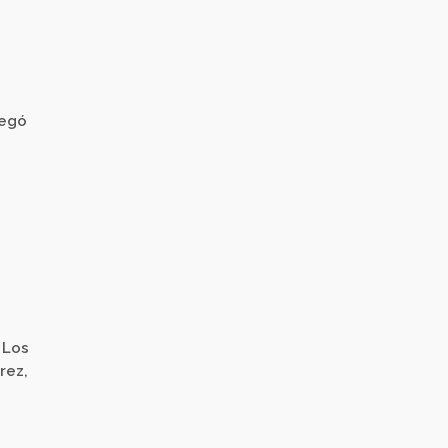
legó
 Los
rez,