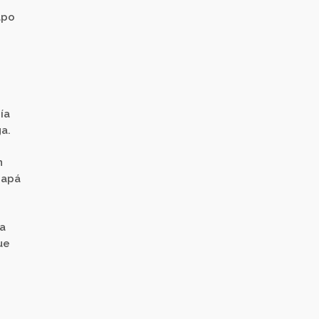
apo
ía
a.
n
papá
sa
ue