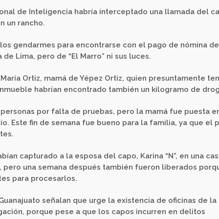
onal de Inteligencia habría interceptado una llamada del c
en un rancho.
n los gendarmes para encontrarse con el pago de nómina de
 de Lima, pero de “El Marro” ni sus luces.
 María Ortiz,
mamá de Yépez Ortiz, quien presuntamente ten
 inmueble habrían encontrado también un kilogramo de drog
s personas por falta de pruebas, pero la mamá fue puesta e
o. Este fin de semana fue bueno para la familia, ya que el 
tes.
bían capturado a la esposa del capo, Karina “N”, en una ca
as, pero una semana después también fueron liberados porq
tes para procesarlos.
Guanajuato señalan que urge la existencia de oficinas de la
igación, porque pese a que los capos incurren en delitos