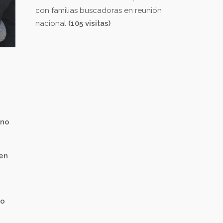
con familias buscadoras en reunión
nacional
(105 visitas)
rno
 en
vo