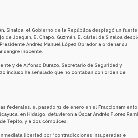
án, Sinaloa, el Gobierno de la República desplegó un fuerte
jo de Joaquín, El Chapo, Guzmán. El cártel de Sinaloa desp
al Presidente Andrés Manuel López Obrador a ordenar su
r sangre inocente.
idente y de Alfonso Durazo, Secretario de Seguridad y
azo incluso ha señalado que no contaban con orden de
zas federales, el pasado 31 de enero en el Fraccionamiento
lcayuca, en Hidalgo, detuvieron a Óscar Andrés Flores Ramí
 de Tepito, y a dos cómplices.
nmediata libertad por “contradicciones insuperadas e