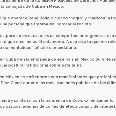
el presidente de la Comisión Mexicana de Derechos Humano
e la Embajada de Cuba en México.
el que aparece René Bolio diciendo “negro” y “maricón” a lo
na persona que trataba de ingresar al recinto.
 piel, pero no es el caso, es un comportamiento general, eso
 lo que dice, no es él solamente. A eso es a lo que me refi
o de mentalidad”,
añadió
el mandatario.
en Cuba y en la embajada de ese país en México durante s
 una postura institucional sobre este tema.
 en México se enfrentaron con manifestantes que protesta
 Díaz-Canel durante las movilizaciones públicas de los últi
ómica y sanitaria, con la pandemia de Covid-19 en aumento,
s básicos, además de cortes de electricidad y de internet