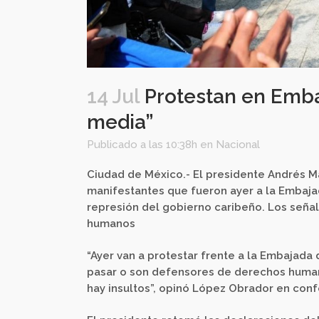
14 Jul
Protestan en Emba
media”
Publicado a las 10:38h
en
Nacional
Ciudad de México.- El presidente Andrés M
manifestantes que fueron ayer a la Embaja
represión del gobierno caribeño. Los seña
humanos
“Ayer van a protestar frente a la Embajad
pasar o son defensores de derechos human
hay insultos”, opinó López Obrador en con