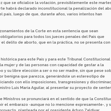
ez que se oficialice la votación, previsiblemente este martes
orte habrá declarado inconstitucional la penalización del ab
l país, luego de que, durante años, varios intentos han
 razonamientos de la Corte en esta sentencia que sean
obligatorios para todos los jueces penales del País que
el delito de aborto, que en la práctica, no se presenta con
istórica para este País y para este Tribunal Constitucional
a mujer y de las personas con capacidad de gestar a la
po y su libre elección a ser o no ser madre, sin que pese so
 por benigna que parezca, generándole un estereotipo de
iciando con ello imposiciones, transgresiones y discrimina
inistro Luis María Aguilar, al presentar su proyecto de senten
de Ministros se pronunciará en el sentido de que la Constitu
pir el embarazo -aunque no lo mencione expresamente-, y s
proyecto, planteada por el presidente Arturo Zaldívar.