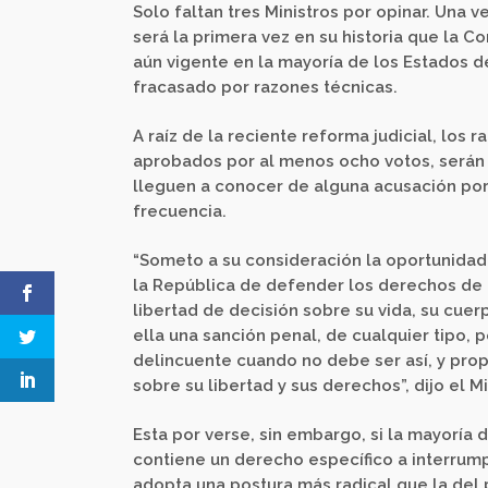
Solo faltan tres Ministros por opinar. Una v
será la primera vez en su historia que la C
aún vigente en la mayoría de los Estados de
fracasado por razones técnicas.
A raíz de la reciente reforma judicial, los
aprobados por al menos ocho votos, serán 
lleguen a conocer de alguna acusación por 
frecuencia.
“Someto a su consideración la oportunidad h
la República de defender los derechos de l
libertad de decisión sobre su vida, su cuer
ella una sanción penal, de cualquier tipo,
delincuente cuando no debe ser así, y prop
sobre su libertad y sus derechos”, dijo el M
Esta por verse, sin embargo, si la mayoría 
contiene un derecho específico a interrum
adopta una postura más radical que la del 