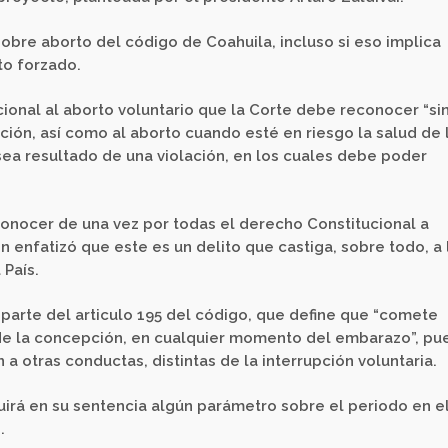
 sobre aborto del código de Coahuila, incluso si eso implica
to forzado.
cional al aborto voluntario que la Corte debe reconocer “si
ación, así como al aborto cuando esté en riesgo la salud de 
sea resultado de una violación, en los cuales debe poder
nocer de una vez por todas el derecho Constitucional a
en enfatizó que este es un delito que castiga, sobre todo, a 
 País.
 parte del articulo 195 del código, que define que “comete
de la concepción, en cualquier momento del embarazo”, pu
a otras conductas, distintas de la interrupción voluntaria.
luirá en su sentencia algún parámetro sobre el periodo en e
.