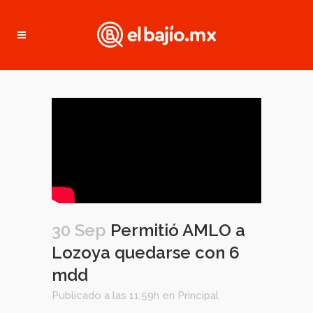
30 Sep
Permitió AMLO a
Lozoya quedarse con 6
mdd
Publicado a las 11:59h
en
Principal