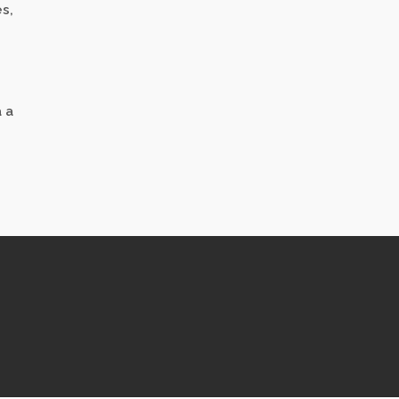
s,
 a