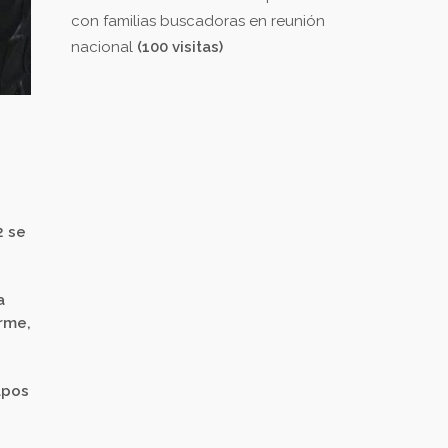
con familias buscadoras en reunión
nacional
(100 visitas)
2 se
a
orme,
upos