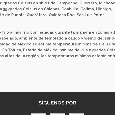
0 grados Celsius en sitios de Campeche, Guerrero, Michoaca
 a 35 grados Celsius en Chiapas, Coahuila, Colima, Hidalgo,
te de Puebla, Querétaro, Quintana Roo, San Luis Potosí,
 frío a muy frío con heladas durante la mañana en zonas al
 despejado, ambiente de templado a cálido y viento del sur d
iudad de México se estima temperatura mínima de 6 a 8 gr
. En Toluca, Estado de México, mínima de -2 a 0 grados Cel
s altas de la región, las temperaturas mínimas estarán ent
SÍGUENOS POR