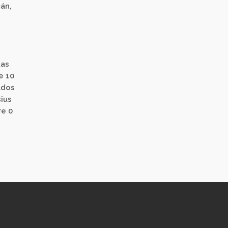
́n,
tas
e 10
ados
sius
re 0