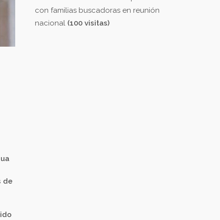
con familias buscadoras en reunión
nacional
(100 visitas)
gua
s de
lido