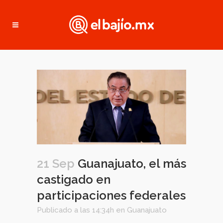
21 Sep
Guanajuato, el más
castigado en
participaciones federales
Publicado a las 14:34h
en
Guanajuato