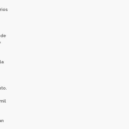
rios
 de
e
la
nto.
mil
an