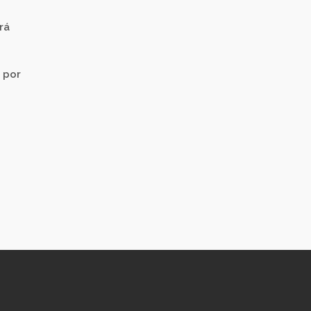
rá
 por