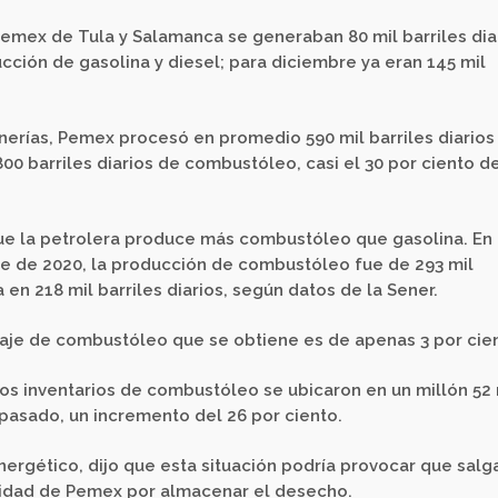
Pemex de Tula y Salamanca se generaban 80 mil barriles dia
ción de gasolina y diesel; para diciembre ya eran 145 mil
nerías, Pemex procesó en promedio 590 mil barriles diarios
800 barriles diarios de combustóleo, casi el 30 por ciento d
ue la petrolera produce más combustóleo que gasolina. En 
e de 2020, la producción de combustóleo fue de 293 mil
a en 218 mil barriles diarios, según datos de la Sener.
taje de combustóleo que se obtiene es de apenas 3 por cie
los inventarios de combustóleo se ubicaron en un millón 52 
o pasado, un incremento del 26 por ciento.
nergético, dijo que esta situación podría provocar que salg
acidad de Pemex por almacenar el desecho.