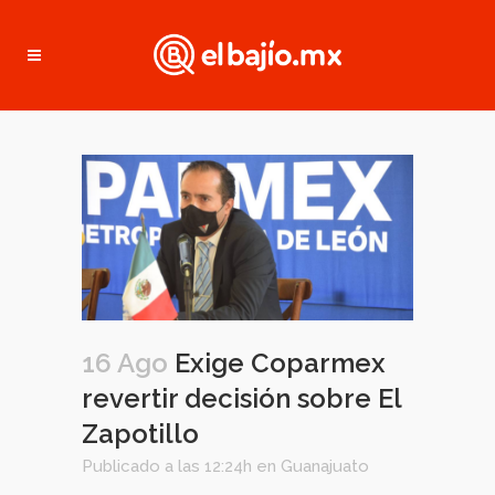
16 Ago
Exige Coparmex
revertir decisión sobre El
Zapotillo
Publicado a las 12:24h
en
Guanajuato