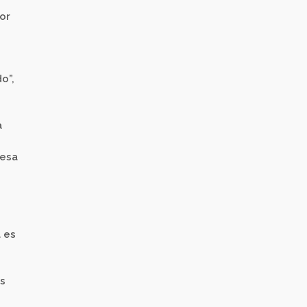
or
o”,
a
 esa
a es
is