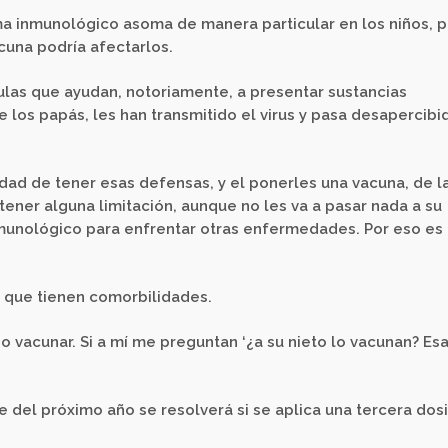
ema inmunológico asoma de manera particular en los niños, p
cuna podría afectarlos.
lulas que ayudan, notoriamente, a presentar sustancias
 los papás, les han transmitido el virus y pasa desapercibid
lidad de tener esas defensas, y el ponerles una vacuna, de l
 tener alguna limitación, aunque no les va a pasar nada a su
nmunológico para enfrentar otras enfermedades. Por eso es
s que tienen comorbilidades.
no vacunar. Si a mí me preguntan ‘¿a su nieto lo vacunan? Es
e del próximo año se resolverá si se aplica una tercera dos