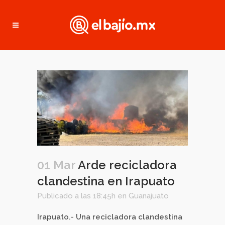
01 Mar
Arde recicladora
clandestina en Irapuato
Publicado a las 18:45h
en
Guanajuato
Irapuato.- Una recicladora clandestina