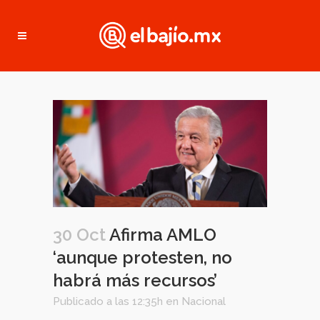
30 Oct
Afirma AMLO
‘aunque protesten, no
habrá más recursos’
Publicado a las 12:35h
en
Nacional